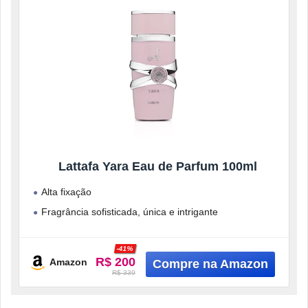
Lattafa Yara Eau de Parfum 100ml
Alta fixação
Fragrância sofisticada, única e intrigante
Fórmula com ingredientes de alta qualidade na sua
composição
-41%
R$ 200
Amazon
R$ 339