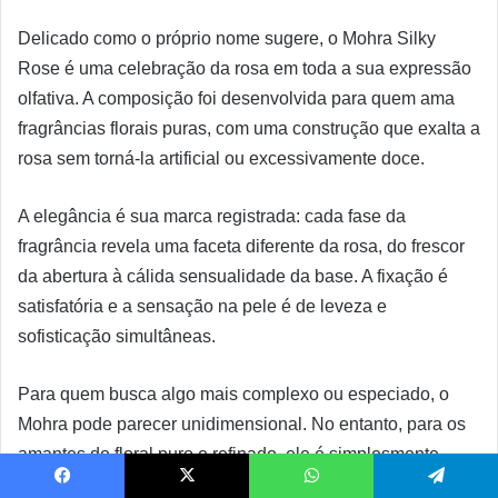
Delicado como o próprio nome sugere, o Mohra Silky
Rose é uma celebração da rosa em toda a sua expressão
olfativa. A composição foi desenvolvida para quem ama
fragrâncias florais puras, com uma construção que exalta a
rosa sem torná-la artificial ou excessivamente doce.
A elegância é sua marca registrada: cada fase da
fragrância revela uma faceta diferente da rosa, do frescor
da abertura à cálida sensualidade da base. A fixação é
satisfatória e a sensação na pele é de leveza e
sofisticação simultâneas.
Para quem busca algo mais complexo ou especiado, o
Mohra pode parecer unidimensional. No entanto, para os
amantes do floral puro e refinado, ele é simplesmente
irresistível.
Facebook
X
WhatsApp
Telegram