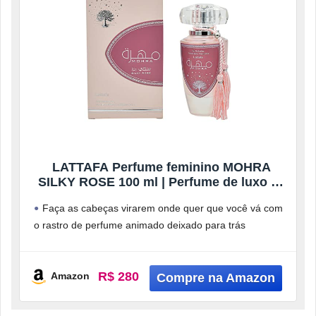
LATTAFA Perfume feminino MOHRA
SILKY ROSE 100 ml | Perfume de luxo de
longa duração | Eau De Parfume |
Faça as cabeças virarem onde quer que você vá com
Fragrância para o dia todo |
o rastro de perfume animado deixado para trás
Use-o casualmente
R$ 280
Amazon