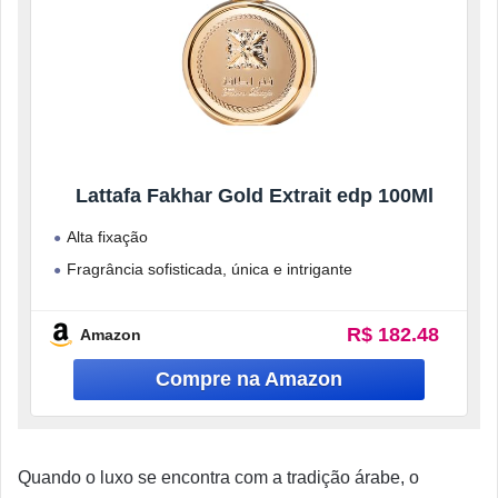
Lattafa Fakhar Gold Extrait edp 100Ml
Alta fixação
Fragrância sofisticada, única e intrigante
Fórmula com ingredientes de alta qualidade na sua
composição
R$ 182.48
Amazon
Quando o luxo se encontra com a tradição árabe, o