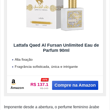
Lattafa Qaed Al Fursan Unlimited Eau de
Parfum 90ml
Alta fixação
Fragrância sofisticada, única e intrigante
Fórmula com ingredientes de alta qualidade na sua
composição
-44%
R$ 137.1
Amazon
R$ 245
Imponente desde a abertura, o perfume feminino árabe