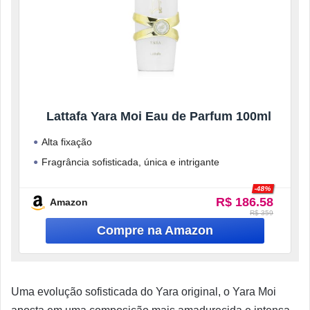
Lattafa Yara Moi Eau de Parfum 100ml
Alta fixação
Fragrância sofisticada, única e intrigante
Fórmula com ingredientes de alta qualidade na sua
-48%
composição
R$ 186.58
Amazon
R$ 359
Uma evolução sofisticada do Yara original, o Yara Moi