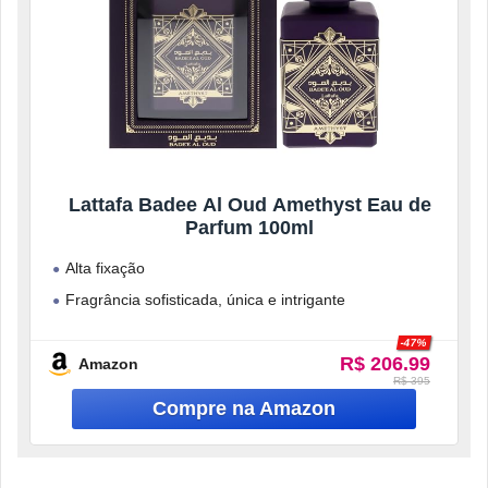
Lattafa Badee Al Oud Amethyst Eau de
Parfum 100ml
Alta fixação
Fragrância sofisticada, única e intrigante
Fórmula com ingredientes de alta qualidade na sua
-47%
composição
R$ 206.99
Amazon
R$ 395