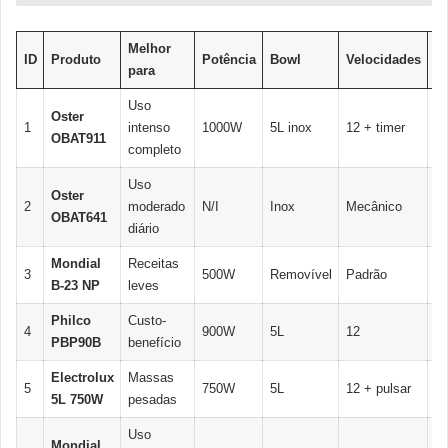
Melhor
ID
Produto
Potência
Bowl
Velocidades
Di
para
Uso
Oster
Pa
1
intenso
1000W
5L inox
12 + timer
OBAT911
co
completo
Uso
Oster
Ro
2
moderado
N/I
Inox
Mecânico
OBAT641
si
diário
Mondial
Receitas
C
3
500W
Removível
Padrão
B-23 NP
leves
e
Philco
Custo-
Eq
4
900W
5L
12
PBP90B
benefício
po
Electrolux
Massas
Fu
5
750W
5L
12 + pulsar
5L 750W
pesadas
de
Uso
Mondial
Ac