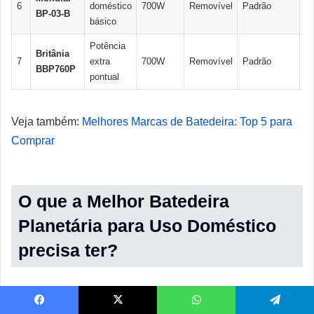
6
doméstico
700W
Removível
Padrão
BP-03-B
fu
básico
Potência
Britânia
Fu
7
extra
700W
Removível
Padrão
BBP760P
in
pontual
Veja também:
Melhores Marcas de Batedeira: Top 5 para
Comprar
O que a Melhor Batedeira
Planetária para Uso Doméstico
precisa ter?
Facebook
X
WhatsApp
Telegram