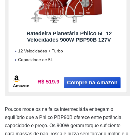
Batedeira Planetária Philco 5L 12
Velocidades 900W PBP90B 127V
12 Velocidades + Turbo
Capacidade de 5L
Potência de 900W
3 Batedores
R$ 519.9
Amazon
Tampa Antirrespingo
Poucos modelos na faixa intermediária entregam o
equilíbrio que a Philco PBP90B oferece entre potência,
capacidade e preço. Os 900W geram torque suficiente
para massas de pão, rosca e pizza sem forçar o motor, e o