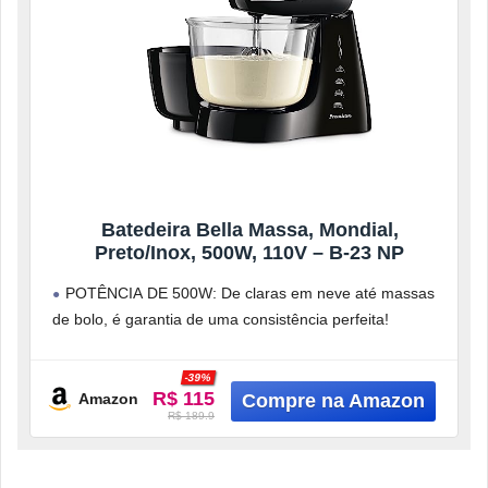
Batedeira Bella Massa, Mondial,
Preto/Inox, 500W, 110V – B-23 NP
POTÊNCIA DE 500W: De claras em neve até massas
de bolo, é garantia de uma consistência perfeita!
4 VELOCIDADES +
-39%
R$ 115
Amazon
R$ 189.9