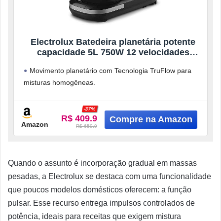
Electrolux Batedeira planetária potente
capacidade 5L 750W 12 velocidades
função pulsar massa pesada pes
Movimento planetário com Tecnologia TruFlow para
antiderrapante EKM30 preto 127v
misturas homogêneas.
Motor potente de 750W e 12 velocidades + função
Pulsar para precisão.
-37%
R$ 409.9
Amazon
R$ 659.9
Quando o assunto é incorporação gradual em massas
pesadas, a Electrolux se destaca com uma funcionalidade
que poucos modelos domésticos oferecem: a função
pulsar. Esse recurso entrega impulsos controlados de
potência, ideais para receitas que exigem mistura