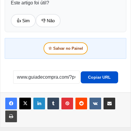
Este artigo foi útil?
👍 Sim
👎 Não
☆
Salvar no Painel
Copiar URL
Linkedin
Tumblr
Pinterest
Reddit
VK
Compartilhar por e-mail
Imprimir