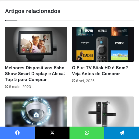
Artigos relacionados
Melhores Dispositivos Echo
O Fire TV Stick HD é Bom?
Show Smart Display e Alexa:
Veja Antes de Comprar
Top 5 para Comprar
6 set, 2025
8 maio, 2023
Melhor Câmera IP Sem Fio:
Fechadura Kuanttum Delta
Facebook
X
WhatsApp
Telegram