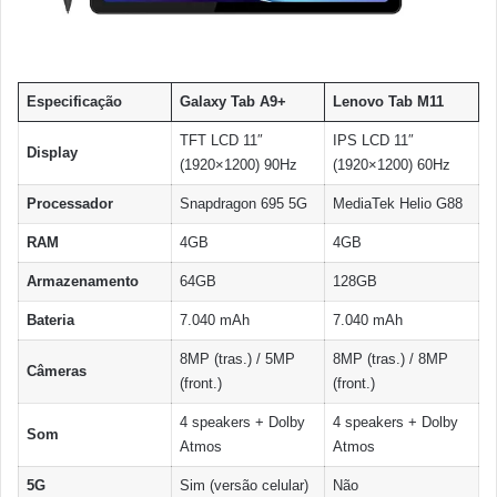
Especificação
Galaxy Tab A9+
Lenovo Tab M11
TFT LCD 11″
IPS LCD 11″
Display
(1920×1200) 90Hz
(1920×1200) 60Hz
Processador
Snapdragon 695 5G
MediaTek Helio G88
RAM
4GB
4GB
Armazenamento
64GB
128GB
Bateria
7.040 mAh
7.040 mAh
8MP (tras.) / 5MP
8MP (tras.) / 8MP
Câmeras
(front.)
(front.)
4 speakers + Dolby
4 speakers + Dolby
Som
Atmos
Atmos
5G
Sim (versão celular)
Não