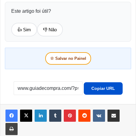
Este artigo foi útil?
👍 Sim
👎 Não
☆
Salvar no Painel
Copiar URL
Linkedin
Tumblr
Pinterest
Reddit
VK
Compartilhar por e-mail
Imprimir