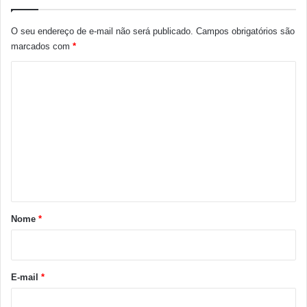
O seu endereço de e-mail não será publicado.
Campos obrigatórios são
marcados com
*
C
o
m
e
n
t
á
r
Nome
*
i
o
*
E-mail
*