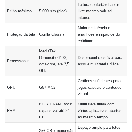
Leitura confortável ao ar
Brilho máximo
5.000 nits (pico)
livre mesmo sob sol
intenso.
Maior resistência a
Proteção da tela
Gorilla Glass 7i
arranhões e impactos do
cotidiano.
MediaTek
Dimensity 6400,
Desempenho estável para
Processador
octa-core, até 2,5
apps e multitarefa diária.
GHz
Gráficos suficientes para
GPU
G57 MC2
jogos casuais e conteúdo
visual.
8 GB + RAM Boost
Multitarefa fluida com
RAM
expansível até 24
vários aplicativos abertos
GB
ao mesmo tempo.
Espaço amplo para fotos
256 GB + expansão