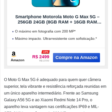
Smartphone Motorola Moto G Max 5G –
256GB 24GB (8GB RAM + 16GB RAM
Boost), câmera 200MP, OIS, Tela 1.5K
O máximo em fotografia com 200 MP*
extreme AMOLED 120hz, IP68 e IP69 –
Azul Claro
Máximo impacto. Ultrarresistente com sofisticação.*
O máximo em entretenimento*
-10%
Bateria com fôlego máximo
R$ 2499
Amazon
R$ 2799
O Moto G Max 5G é adequado para quem quer câmera
superior, tela vibrante e resistência reforçada reunidas em
um único aparelho intermediário. Frente ao Samsung
Galaxy A56 5G e ao Xiaomi Redmi Note 14 Pro, o
aparelho leva vantagem nas certificações IP69 e MIL-