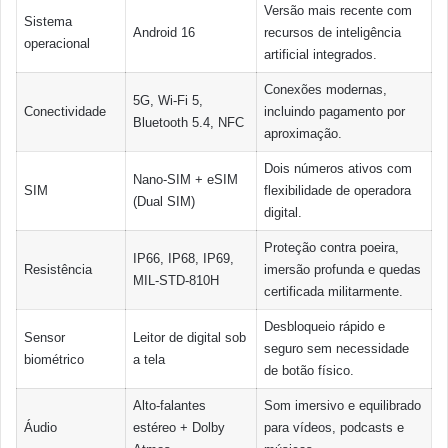
Versão mais recente com
Sistema
Android 16
recursos de inteligência
operacional
artificial integrados.
Conexões modernas,
5G, Wi-Fi 5,
Conectividade
incluindo pagamento por
Bluetooth 5.4, NFC
aproximação.
Dois números ativos com
Nano-SIM + eSIM
SIM
flexibilidade de operadora
(Dual SIM)
digital.
Proteção contra poeira,
IP66, IP68, IP69,
Resistência
imersão profunda e quedas
MIL-STD-810H
certificada militarmente.
Desbloqueio rápido e
Sensor
Leitor de digital sob
seguro sem necessidade
biométrico
a tela
de botão físico.
Alto-falantes
Som imersivo e equilibrado
Áudio
estéreo + Dolby
para vídeos, podcasts e