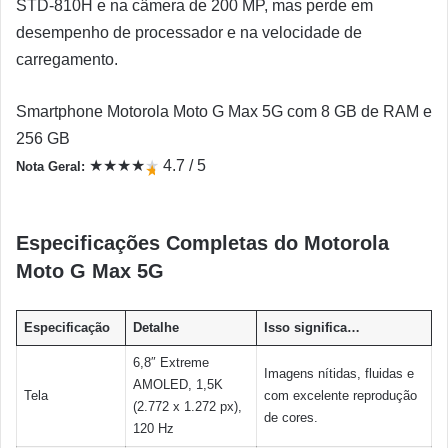
STD-810H e na câmera de 200 MP, mas perde em
desempenho de processador e na velocidade de
carregamento.
Smartphone Motorola Moto G Max 5G com 8 GB de RAM e
256 GB
★
★
★
★
★
4.7 / 5
Nota Geral:
★
Especificações Completas do Motorola
Moto G Max 5G
Especificação
Detalhe
Isso significa…
6,8″ Extreme
Imagens nítidas, fluidas e
AMOLED, 1,5K
Tela
com excelente reprodução
(2.772 x 1.272 px),
de cores.
120 Hz