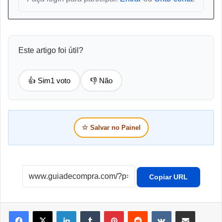
Este artigo foi útil?
👍 Sim
1 voto
👎 Não
☆
Salvar no Painel
Copiar URL
Linkedin
Tumblr
Pinterest
Reddit
VK
Compartilhar por e-mail