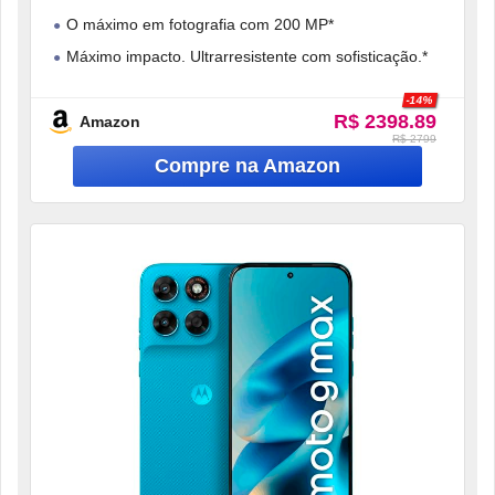
Boost), câmera 200MP, OIS, Tela 1.5K
O máximo em fotografia com 200 MP*
extreme AMOLED 120hz, IP68 e IP69 –
Grafite
Máximo impacto. Ultrarresistente com sofisticação.*
O máximo em entretenimento*
-14%
R$ 2398.89
Bateria com fôlego máximo
Amazon
R$ 2799