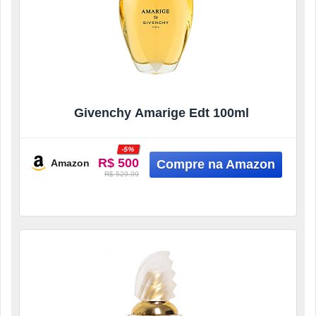
Givenchy Amarige Edt 100ml
-5%
R$ 500
Amazon
R$ 529.99