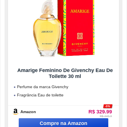
Amarige Feminino De Givenchy Eau De
Toilette 30 ml
Perfume da marca Givenchy
Fragrância Eau de toilette
Indicado para mulheres
-5%
R$ 329.99
Líquido
Amazon
R$ 349.9
30 ml