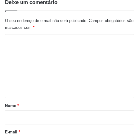
Deixe um comentário
O seu endereço de e-mail não será publicado.
Campos obrigatórios são
marcados com
*
C
o
m
e
n
t
á
r
Nome
*
i
o
*
E-mail
*