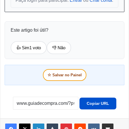
Faça login para participar.
Entrar
ou
Criar conta
.
Este artigo foi útil?
👍 Sim
1 voto
👎 Não
☆
Salvar no Painel
Copiar URL
Linkedin
Tumblr
Pinterest
Reddit
VK
Compartilhar por e-mail