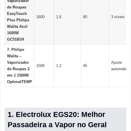
Vaporizador
de Roupas
EasyTouch
1600
1,6
60
3 níveis
Plus Philips
Walita Azul
1600W
GC518/24
7. Philips
Walita –
Vaporizador
Ajuste
1500
1,2
45
de Roupas 2
automático
em 1 1500W
OptimalTEMP
1. Electrolux EGS20: Melhor
Passadeira a Vapor no Geral