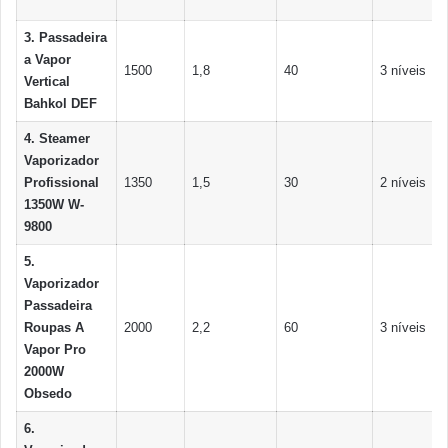
3. Passadeira
a Vapor
1500
1,8
40
3 níveis
Vertical
Bahkol DEF
4. Steamer
Vaporizador
Profissional
1350
1,5
30
2 níveis
1350W W-
9800
5.
Vaporizador
Passadeira
Roupas A
2000
2,2
60
3 níveis
Vapor Pro
2000W
Obsedo
6.