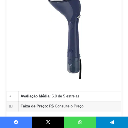
⭐
Avaliação Média:
5.0 de 5 estrelas
💵
Faixa de Preço:
R$ Consulte o Preço
Compre na Amazon
Facebook
X
WhatsApp
Telegram