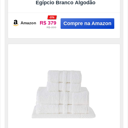
Egípcio Branco Algodão
-5%
R$ 379
Amazon
R$ 399