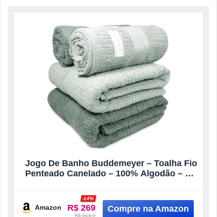
Jogo De Banho Buddemeyer – Toalha Fio
Penteado Canelado – 100% Algodão – Kit
Banho e Rosto – 4 Peças (Verde
1841/1836)
-14%
R$ 269
Amazon
R$ 314.9