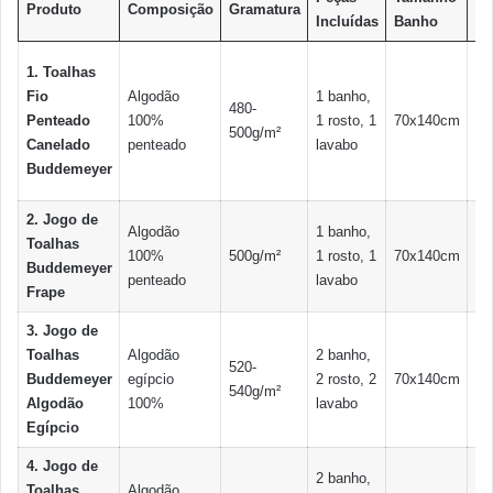
Produto
Composição
Gramatura
Incluídas
Banho
Ro
1. Toalhas
Fio
Algodão
1 banho,
480-
Penteado
100%
1 rosto, 1
70x140cm
48
500g/m²
Canelado
penteado
lavabo
Buddemeyer
2. Jogo de
Algodão
1 banho,
Toalhas
100%
500g/m²
1 rosto, 1
70x140cm
50
Buddemeyer
penteado
lavabo
Frape
3. Jogo de
Toalhas
Algodão
2 banho,
520-
Buddemeyer
egípcio
2 rosto, 2
70x140cm
50
540g/m²
Algodão
100%
lavabo
Egípcio
4. Jogo de
2 banho,
Toalhas
Algodão