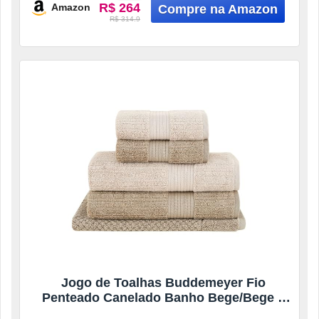
R$ 264
Amazon
R$ 314.9
Jogo de Toalhas Buddemeyer Fio
Penteado Canelado Banho Bege/Bege 5
peças