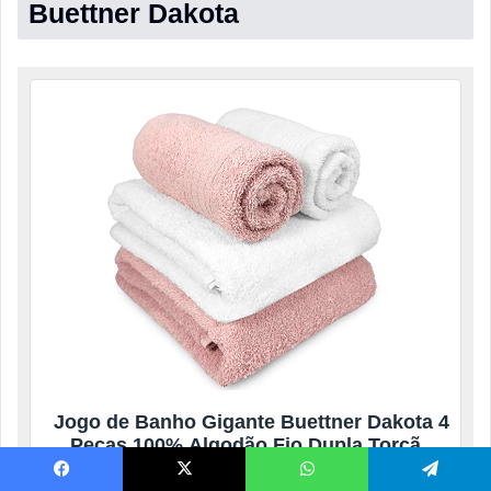
Buettner Dakota
Jogo de Banho Gigante Buettner Dakota 4
Peças 100% Algodão Fio Dupla Torção
Toalha Banhão Presente (Branco/Rosa
Rosê)
Facebook
X
WhatsApp
Telegram