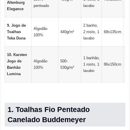
Altenburg
penteado
lavabo
Elegance
9. Jogo de
2 banho,
Algodão
Toalhas
440g/m²
2 rosto, 1
68x135cm
45
100%
Teka Duna
lavabo
10. Karsten
1 banhão,
Jogo de
Algodão
500-
1 rosto, 1
86x150cm
50
Banhão
100%
530g/m²
lavabo
Lumina
1. Toalhas Fio Penteado
Canelado Buddemeyer