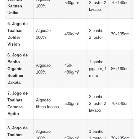
530g/m²
2 rosto, 2
70x140cm
50
Karsten
100%
lavabo
Unika
5. Jogo de
Toalhas
Algodão
2 banho,
460g/m²
70x135cm
48
Döhler
100%
2 rosto
Vision
6. Jogo de
Banho
1 banho
Algodão
450-
Gigante
gigante, 1
86x160cm
50
100%
480g/m²
Buettner
rosto
Dakota
7. Jogo de
2 banho,
Toalhas
Algodão
500g/m²
2 rosto, 2
70x140cm
50
Camesa
fibras longas
lavabo
Egitto
8. Jogo de
Algodão
1 banho,
Toalhas
100%
450g/m²
1 rosto, 1
70x135cm
48