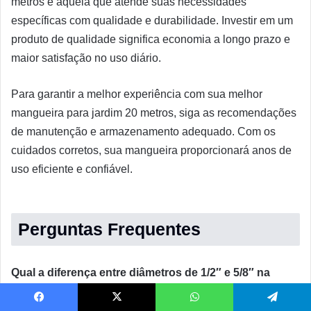
metros é aquela que atende suas necessidades
específicas com qualidade e durabilidade. Investir em um
produto de qualidade significa economia a longo prazo e
maior satisfação no uso diário.
Para garantir a melhor experiência com sua melhor
mangueira para jardim 20 metros, siga as recomendações
de manutenção e armazenamento adequado. Com os
cuidados corretos, sua mangueira proporcionará anos de
uso eficiente e confiável.
Perguntas Frequentes
Qual a diferença entre diâmetros de 1/2″ e 5/8″ na
melhor mangueira para jardim 20 metros?
Facebook
X
WhatsApp
Telegram