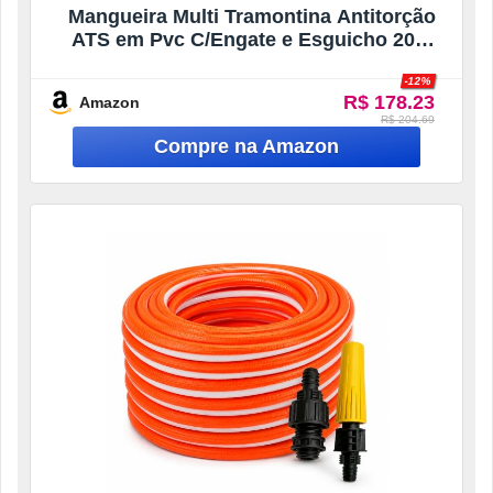
Mangueira Multi Tramontina Antitorção
ATS em Pvc C/Engate e Esguicho 20m
Laranja
-12%
R$ 178.23
Amazon
R$ 204.69