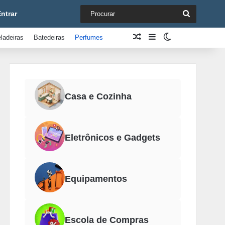
Procurar
ntrar
Artigo aleatório
Barra Lateral
Switch skin
ladeiras
Batedeiras
Perfumes
Casa e Cozinha
Eletrônicos e Gadgets
Equipamentos
Escola de Compras