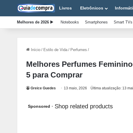
Livros
Eletrônicos
Informát
Melhores de 2026 ▶️
Notebooks
Smartphones
Smart TVs
Início
/
Estilo de Vida
/
Perfumes
/
Melhores Perfumes Femininos
5 para Comprar
Greice Guedes
13 maio, 2026
Última atualização: 13 ma