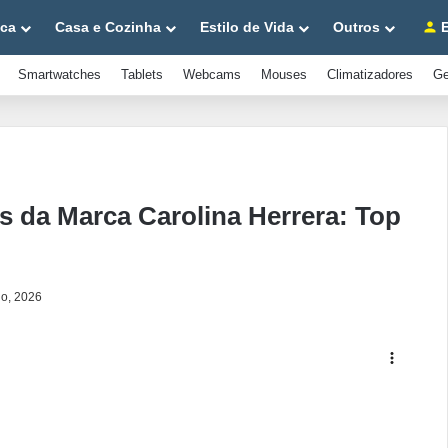
ica
Casa e Cozinha
Estilo de Vida
Outros
E
Smartwatches
Tablets
Webcams
Mouses
Climatizadores
Ge
 da Marca Carolina Herrera: Top
io, 2026