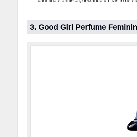
baunilha e almíscar, deixando um rastro de e
3. Good Girl Perfume Femini