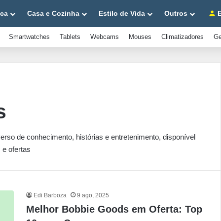
ica
Casa e Cozinha
Estilo de Vida
Outros
E
Smartwatches
Tablets
Webcams
Mouses
Climatizadores
Ge
s
erso de conhecimento, histórias e entretenimento, disponível
 e ofertas
Edi Barboza
9 ago, 2025
Melhor Bobbie Goods em Oferta: Top