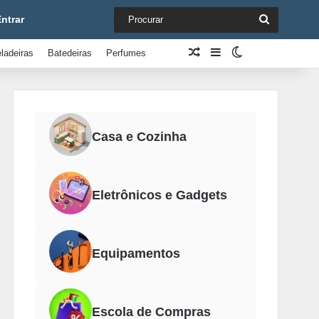
Procurar
ntrar
Artigo aleatório
Barra Lateral
Switch skin
ladeiras
Batedeiras
Perfumes
Casa e Cozinha
Eletrônicos e Gadgets
Equipamentos
Escola de Compras