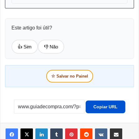
Este artigo foi útil?
👍 Sim
👎 Não
☆
Salvar no Painel
Copiar URL
Linkedin
Tumblr
Pinterest
Reddit
VK
Compartilhar por e-mail