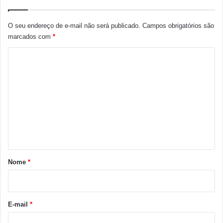
O seu endereço de e-mail não será publicado.
Campos obrigatórios são
marcados com
*
C
o
m
e
n
t
á
r
Nome
*
i
o
*
E-mail
*