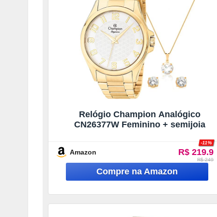
Relógio Champion Analógico
CN26377W Feminino + semijoia
-11%
R$ 219.9
Amazon
R$ 249