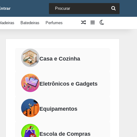
Procurar
ntrar
Artigo aleatório
Barra Lateral
Switch skin
ladeiras
Batedeiras
Perfumes
Casa e Cozinha
Eletrônicos e Gadgets
Equipamentos
Escola de Compras