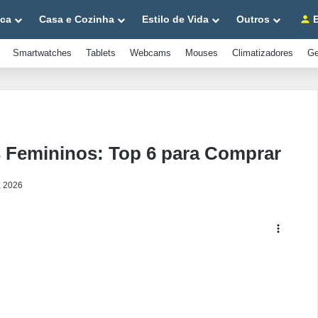
ica
Casa e Cozinha
Estilo de Vida
Outros
E
Smartwatches
Tablets
Webcams
Mouses
Climatizadores
Ge
 Femininos: Top 6 para Comprar
, 2026