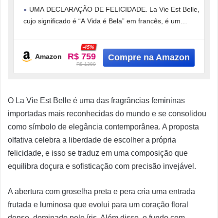
Floral Gourmand Icônica com Íris,
UMA DECLARAÇÃO DE FELICIDADE. La Vie Est Belle,
Baunilha e Patchouli, Alta Projeção,
cujo significado é “A Vida é Bela” em francês, é um
150ml
convite
-45%
R$ 759
Amazon
R$ 1389
O La Vie Est Belle é uma das fragrâncias femininas
importadas mais reconhecidas do mundo e se consolidou
como símbolo de elegância contemporânea. A proposta
olfativa celebra a liberdade de escolher a própria
felicidade, e isso se traduz em uma composição que
equilibra doçura e sofisticação com precisão invejável.
A abertura com groselha preta e pera cria uma entrada
frutada e luminosa que evolui para um coração floral
denso, dominado pelo íris. Além disso, o fundo com