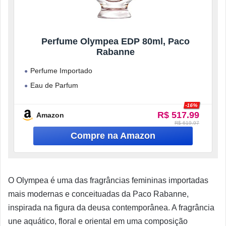
Perfume Olympea EDP 80ml, Paco
Rabanne
Perfume Importado
Eau de Parfum
Postagem Imediata
-16%
R$ 517.99
Perfume Importado
Amazon
R$ 619.97
O Olympea é uma das fragrâncias femininas importadas
mais modernas e conceituadas da Paco Rabanne,
inspirada na figura da deusa contemporânea. A fragrância
une aquático, floral e oriental em uma composição